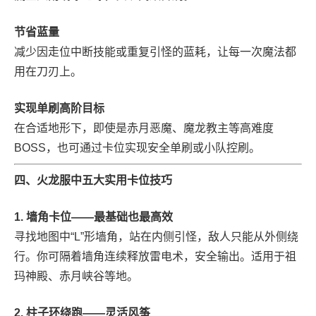
节省蓝量
减少因走位中断技能或重复引怪的蓝耗，让每一次魔法都
用在刀刃上。
实现单刷高阶目标
在合适地形下，即使是赤月恶魔、魔龙教主等高难度
BOSS，也可通过卡位实现安全单刷或小队控刷。
四、火龙服中五大实用卡位技巧
1. 墙角卡位——最基础也最高效
寻找地图中“L”形墙角，站在内侧引怪，敌人只能从外侧绕
行。你可隔着墙角连续释放雷电术，安全输出。适用于祖
玛神殿、赤月峡谷等地。
2. 柱子环绕跑——灵活风筝