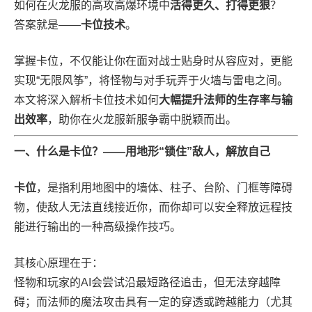
如何在火龙服的高攻高爆环境中
活得更久、打得更狠
？
答案就是——
卡位技术
。
掌握卡位，不仅能让你在面对战士贴身时从容应对，更能
实现“无限风筝”，将怪物与对手玩弄于火墙与雷电之间。
本文将深入解析卡位技术如何
大幅提升法师的生存率与输
出效率
，助你在火龙服新服争霸中脱颖而出。
一、什么是卡位？——用地形“锁住”敌人，解放自己
卡位
，是指利用地图中的墙体、柱子、台阶、门框等障碍
物，使敌人无法直线接近你，而你却可以安全释放远程技
能进行输出的一种高级操作技巧。
其核心原理在于：
怪物和玩家的AI会尝试沿最短路径追击，但无法穿越障
碍；而法师的魔法攻击具有一定的穿透或跨越能力（尤其