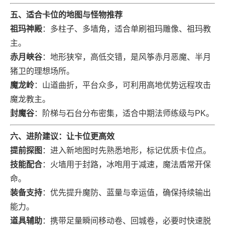
五、适合卡位的地图与怪物推荐
祖玛神殿
：多柱子、多墙角，适合单刷祖玛雕像、祖玛教
主。
赤月峡谷
：地形狭窄，高低交错，是风筝赤月恶魔、半月
猪卫的理想场所。
魔龙岭
：山道曲折，平台众多，可利用高地优势远程攻击
魔龙教主。
封魔谷
：阶梯与石台分布密集，适合中期法师练级与PK。
六、进阶建议：让卡位更高效
提前探图
：进入新地图时先熟悉地形，标记优质卡位点。
技能配合
：火墙用于封路，冰咆用于减速，魔法盾常开保
命。
装备支持
：优先提升魔防、蓝量与幸运值，确保持续输出
能力。
道具辅助
：携带足量瞬间移动卷、回城卷，必要时快速脱