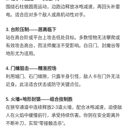
围绕石柱做圆周运动，边跑边释放冰咆减速，再回头补雷
电。适合应对多个敌人或高机动性对手。
3. 台阶压制——居高临下
站在高台阶或平台上攻击低处目标。多数怪物无法攀爬或
有效攻击高台，而法师魔法不受影响。白日门、封魔谷等
地形尤为适用。
4. 门缝狙击——精准控场
利用城门、石门缝隙，只露半身引怪，敌人卡在门外无法
近身。此法适合伏击或防守关键点位。
5. 火墙+地形封锁——组合技制胜
在狭窄通道中连续释放2-3道火墙，配合冰咆减速，迫使敌
人在火焰中缓慢前行，承受持续伤害。你则在安全距离外
不断补刀，实现“零接触击杀”。