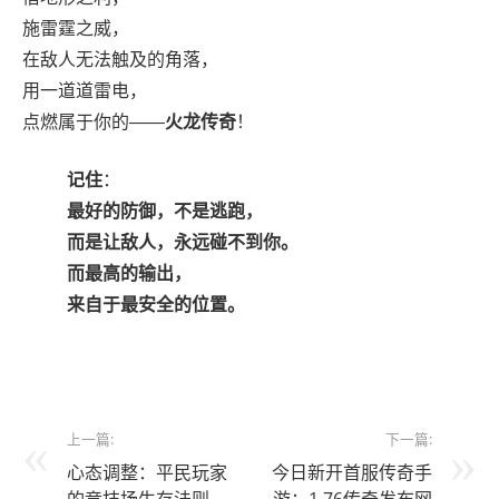
施雷霆之威，
在敌人无法触及的角落，
用一道道雷电，
点燃属于你的——
火龙传奇
！
记住
：
最好的防御，不是逃跑，
而是让敌人，永远碰不到你。
而最高的输出，
来自于最安全的位置。
上一篇:
下一篇:
心态调整：平民玩家
今日新开首服传奇手
的竞技场生存法则
游：1.76传奇发布网