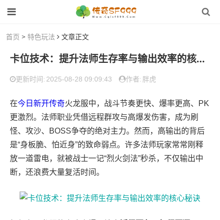
首页
>
特色玩法
文章正文
卡位技术：提升法师生存率与输出效率的核心秘诀
2025-08-28 09:09:43
胖虎
更新时间:
作者:
在
今日新开传奇
火龙服中，战斗节奏更快、爆率更高、PK
更激烈。法师职业凭借远程群攻与高爆发伤害，成为刷
怪、攻沙、BOSS争夺的绝对主力。然而，高输出的背后
是“身板脆、怕近身”的致命弱点。许多法师玩家常常刚释
放一道雷电，就被战士一记“烈火剑法”秒杀，不仅输出中
断，还浪费大量复活时间。