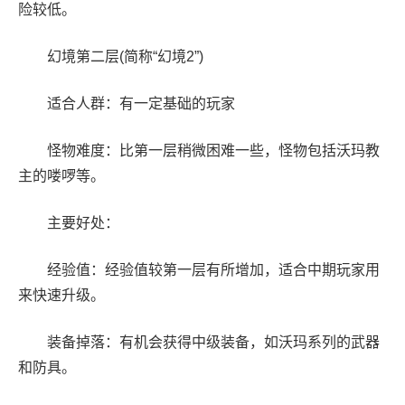
险较低。
幻境第二层(简称“幻境2”)
适合人群：有一定基础的玩家
怪物难度：比第一层稍微困难一些，怪物包括沃玛教
主的喽啰等。
主要好处：
经验值：经验值较第一层有所增加，适合中期玩家用
来快速升级。
装备掉落：有机会获得中级装备，如沃玛系列的武器
和防具。