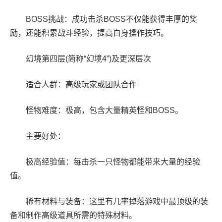
BOSS挑战：成功击杀BOSS不仅能获得丰厚的奖
励，还能积累战斗经验，提高自身操作技巧。
幻境第四层(简称“幻境4”)及更深层次
适合人群：高级玩家或团队合作
怪物难度：极高，包含大量精英怪和BOSS。
主要好处：
极高经验值：每击杀一只怪物都能带来大量的经验
值。
稀有材料与装备：这里有几率掉落游戏中最顶级的装
备和制作高级道具所需的特殊材料。