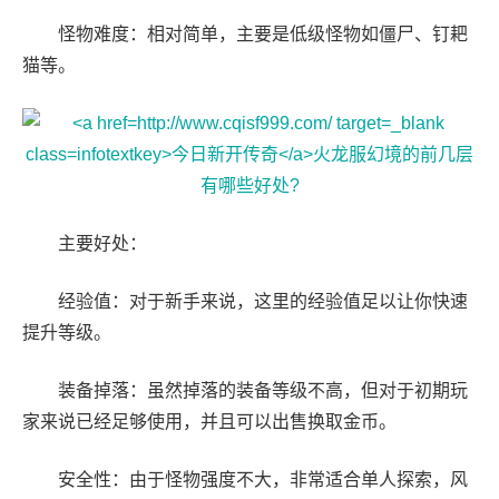
怪物难度：相对简单，主要是低级怪物如僵尸、钉耙
猫等。
主要好处：
经验值：对于新手来说，这里的经验值足以让你快速
提升等级。
装备掉落：虽然掉落的装备等级不高，但对于初期玩
家来说已经足够使用，并且可以出售换取金币。
安全性：由于怪物强度不大，非常适合单人探索，风