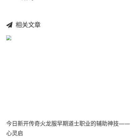
相关文章
今日新开传奇火龙服早期道士职业的辅助神技——
心灵启