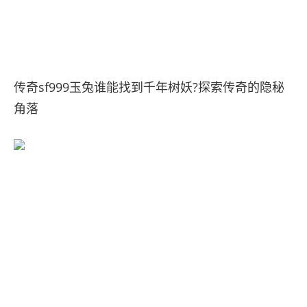
传奇sf999玉兔谁能找到千年树妖?探索传奇的隐秘
角落