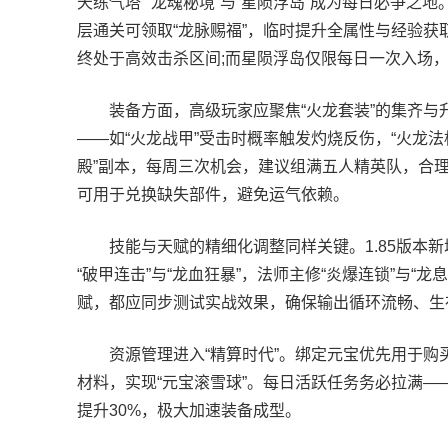
天练气塔”“龙魂秘境”与“星陨浮岛”成为每日必争
层通关可领取“龙脉赐福”，临时提升全属性与经验获
终处于高效击杀区间;而星陨浮岛仅限每日一次入场
装备方面，高级玩家应聚焦“火龙套装”的集齐与
——如“火龙战甲”受击时概率触发灼烧反伤，“火龙
殿”副本，每周三次机会，建议组满五人精英队，合理
可用于兑换缺失部件，避免运气依赖。
技能与天赋的精细化调整同样关键。1.85版本新
“破甲连击”与“龙血狂暴”，法师主修“炎爆连锁”与“龙
赋，都应同步测试实战效果，确保输出循环流畅、生
资源管理进入“精算时代”。绑定元宝优先用于购买“
材料，实现“元宝滚雪球”。每日活跃任务务必拉满—
提升30%，极大加速装备成型。