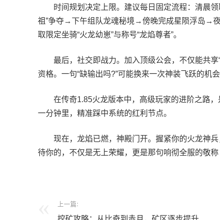
时间规划决定上限。建议每日固定流程：清晨领取在
祖”争夺→下午组队龙魂秘境→傍晚完成星陨浮岛→夜
取限定坐骑“火龙幼崽”与称号“龙焰尊者”。
最后，社交即战力。加入顶级公会，不仅能共享“龙
资格。一句“缺输出吗?”可能换来一次神装飞跃的机
在传奇1.85火龙版本中，高级玩家的进阶之路，
一分钟里，精准踩中系统的红利节点。
现在，龙焰已燃，神殿门开。握紧你的火龙神兵，
待你的，不仅是无上荣耀，更是那句响彻全服的敬称：
上一篇:
挖矿攻略：从比奇到赤月，矿区逐步提升