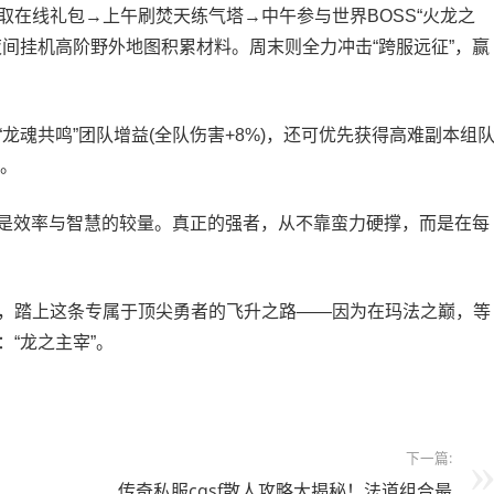
线礼包→上午刷焚天练气塔→中午参与世界BOSS“火龙之
间挂机高阶野外地图积累材料。周末则全力冲击“跨服远征”，赢
魂共鸣”团队增益(全队伤害+8%)，还可优先获得高难副本组
会。
是效率与智慧的较量。真正的强者，从不靠蛮力硬撑，而是在每
踏上这条专属于顶尖勇者的飞升之路——因为在玛法之巅，等
“龙之主宰”。
下一篇:
传奇私服cqsf散人攻略大揭秘！法道组合最