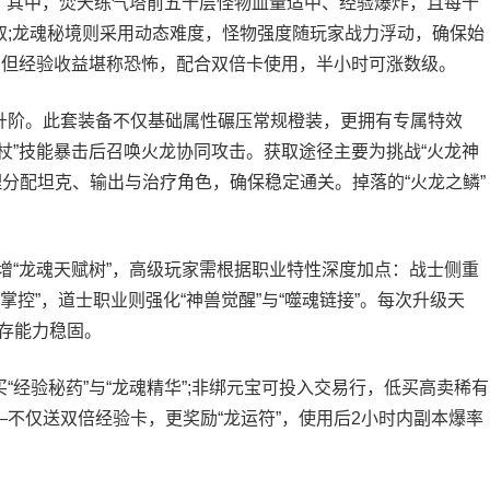
之地。其中，焚天练气塔前五十层怪物血量适中、经验爆炸，且每十
取;龙魂秘境则采用动态难度，怪物强度随玩家战力浮动，确保始
，但经验收益堪称恐怖，配合双倍卡使用，半小时可涨数级。
升阶。此套装备不仅基础属性碾压常规橙装，更拥有专属特效
法杖”技能暴击后召唤火龙协同攻击。获取途径主要为挑战“火龙神
分配坦克、输出与治疗角色，确保稳定通关。掉落的“火龙之鳞”
增“龙魂天赋树”，高级玩家需根据职业特性深度加点：战士侧重
息掌控”，道士职业则强化“神兽觉醒”与“噬魂链接”。每次升级天
存能力稳固。
经验秘药”与“龙魂精华”;非绑元宝可投入交易行，低买高卖稀有
—不仅送双倍经验卡，更奖励“龙运符”，使用后2小时内副本爆率