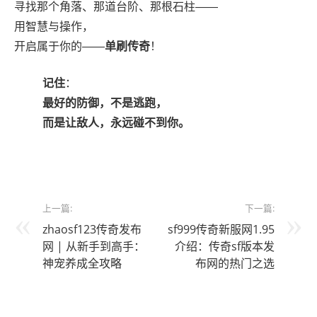
寻找那个角落、那道台阶、那根石柱——
用智慧与操作，
开启属于你的——
单刷传奇
！
记住
：
最好的防御，不是逃跑，
而是让敌人，永远碰不到你。
上一篇:
下一篇:
zhaosf123传奇发布
sf999传奇新服网1.95
网 | 从新手到高手：
介绍：传奇sf版本发
神宠养成全攻略
布网的热门之选