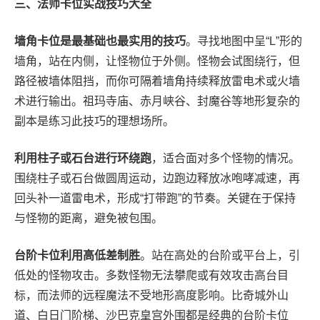
三、法师卡位实战技巧大全
墙角卡位是最基础也最实用的技巧
。寻找地图中呈“L”形的
墙角，站在内侧，让怪物位于外侧。怪物会试图绕行，但
路径被墙体阻挡，而你可隔着墙角持续释放雷电术或火墙
术进行输出。祖玛寺庙、赤月峡谷、封魔谷等地形复杂的
副本是练习此技巧的理想场所。
利用柱子或石台进行环绕跑
，适合面对多个怪物的情况。
围绕柱子或石台做圆周运动，边跑边释放冰咆哮减速，再
回头补一道雷电术，形成“打带跑”的节奏。关键在于保持
与怪物的距离，避免被包围。
台阶卡位利用高低差制胜
。站在高处的台阶或平台上，引
低处的怪物攻击。多数怪物无法攀爬或有效攻击高台目
标，而法师的远程魔法不受地形高度影响。比奇城外山
道、白日门阶梯、沙巴克皇宫外围都是经典的台阶卡位