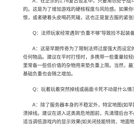
A：在正宗的1.76复古设定中，只要角色处于战斗
的。这是为了增加游戏的硬核程度与风险感。如果你
恨，或者硬着头皮喝药死磕，这也正是复古服的紧张
Q：法师玩家经常遇到“负重不够”导致捡不起装备
A：这是早期传奇为了限制法师过度强大而设定的
任何物品。建议在平时打怪时，多携带一些重量较轻的
里常备一些低价值的杂物用来垫负重上限。当然，最
基础负重也会随之增加。
Q：玩着玩着突然掉线或画面卡死不动是什么情
A：除了服务器本身的不稳定外，特定地图(如早期
溃掉线。建议在进入这类高危地图前，先清理后台不
适当调低游戏内的显示效果(如关闭技能特效、地面物