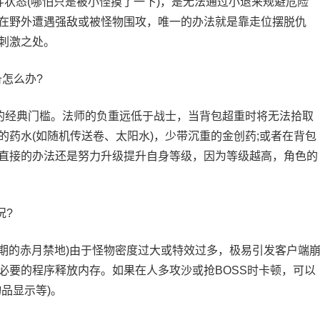
状态(哪怕只是被小怪摸了一下)，是无法通过小退来规避危险
在野外遭遇强敌或被怪物围攻，唯一的办法就是靠走位摆脱仇
刺激之处。
怎么办?
经典门槛。法师的负重远低于战士，当背包超重时将无法拾取
药水(如随机传送卷、太阳水)，少带沉重的金创药;或者在背包
直接的办法还是努力升级提升自身等级，因为等级越高，角色的
况?
的赤月禁地)由于怪物密度过大或特效过多，极易引发客户端
必要的程序释放内存。如果在人多攻沙或抢BOSS时卡顿，可以
品显示等)。