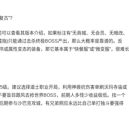
古”?
前可以查看其版本介绍，如果标注有“无商城、无会员、无暗改、
戒指)只能通过击杀终极BOSS产出，那么大概率是靠谱的。反
或属性变态的装备，那它基本属于“快餐服”或“微变服”，很难
5级。建议选择道士职业开局，利用神兽抗伤害单刷沃玛寺庙或
不要盲目跟风去抢世界BOSS，前期人多怪少收益极低。找一个
后期参与沙巴克攻城，有兄弟照应永远比自己单打独斗要强得