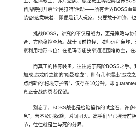
主、祖玛教主、赤月恶魔、魔龙教主等经典世界BO
首周特别开启“全民狩猎”活动——所有世界BOSS血
装备!这意味着，即便是新人玩家，只要敢于冲锋，
挑战BOSS，讲究的不仅是战力，更是策略与协作
合，方能稳控全场。战士顶前拉怪，法师远程轰炸，
家利用地形卡位：在祖玛寺庙狭窄通道围堵教主，在
而真正的稀有装备，往往藏于高阶BOSS之手。封魔
加成;魔龙岭之巅的“暗影魔龙”，则有几率爆出“魔龙
点刷新的“秘境守护者”，仅存在10分钟，却 guaran
真正奋战的勇者保留。
别忘了，BOSS战也是检验操作的试金石。许多BO
息”，若不及时躲避，瞬间团灭。高手们早已摸清前
节，往往就是生与死的分界。