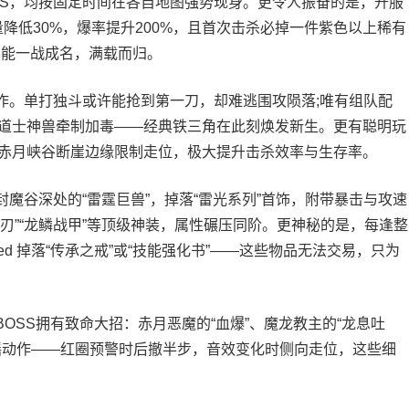
SS，均按固定时间在各自地图强势现身。更令人振奋的是，开服
量降低30%，爆率提升200%，且首次击杀必掉一件紫色以上稀有
也能一战成名，满载而归。
。单打独斗或许能抢到第一刀，却难逃围攻陨落;唯有组队配
道士神兽牵制加毒——经典铁三角在此刻焕发新生。更有聪明玩
赤月峡谷断崖边缘限制走位，极大提升击杀效率与生存率。
谷深处的“雷霆巨兽”，掉落“雷光系列”首饰，附带暴击与攻速
之刃”“龙鳞战甲”等顶级神装，属性碾压同阶。更神秘的是，每逢整
teed 掉落“传承之戒”或“技能强化书”——这些物品无法交易，只为
SS拥有致命大招：赤月恶魔的“血爆”、魔龙教主的“龙息吐
摇动作——红圈预警时后撤半步，音效变化时侧向走位，这些细