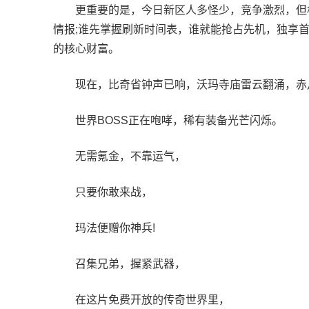
更重要的是，今日新区人多怪少，竞争激烈，但机
情报;谁先掌握刷新时间表，谁就能抢占先机，独享
的核心财富。
现在，比奇省钟声已响，沃玛寺庙雷云翻涌，赤
世界BOSS正在咆哮，稀有装备光芒闪烁。
无需氪金，不靠运气，
只要你敢来战，
玛法便赠你神兵!
召集兄弟，握紧武器，
在这片免费开放的传奇世界里，