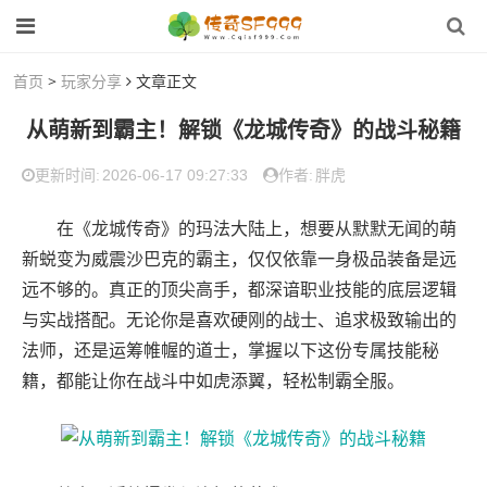
首页
>
玩家分享
文章正文
从萌新到霸主！解锁《龙城传奇》的战斗秘籍
2026-06-17 09:27:33
胖虎
更新时间:
作者:
在《龙城传奇》的玛法大陆上，想要从默默无闻的萌
新蜕变为威震沙巴克的霸主，仅仅依靠一身极品装备是远
远不够的。真正的顶尖高手，都深谙职业技能的底层逻辑
与实战搭配。无论你是喜欢硬刚的战士、追求极致输出的
法师，还是运筹帷幄的道士，掌握以下这份专属技能秘
籍，都能让你在战斗中如虎添翼，轻松制霸全服。