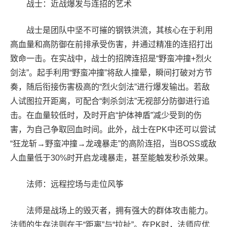
战士：近战爆发与连招的艺术
战士是团队中坚不可摧的钢铁洪流，其核心在于利用
高血量和高防御在前排承受伤害，并通过精准的连招打出
致命一击。在实战中，战士的招牌连招是“野蛮冲撞+烈火
剑法”。起手利用“野蛮冲撞”将敌人撞晕，瞬间打破对方节
奏，随后衔接伤害极高的“烈火剑法”进行爆发输出。若敌
人试图拉开距离，可配合“刺杀剑法”无视部分防御进行追
击。在血量较低时，及时开启“护体神盾”减少受到的伤
害，为自己争取回血时间。此外，战士在PK中还可以尝试
“狂龙斩→野蛮冲撞→龙魂暴走”的高阶连招，当BOSS或敌
人血量低于30%时开启龙魂暴走，甚至能触发秒杀效果。
法师：远程控场与走位风筝
法师是战场上的毁灭者，拥有强大的群体攻击能力。
法师的生存法则在于“距离”与“拉扯”。在PK时，法师应优