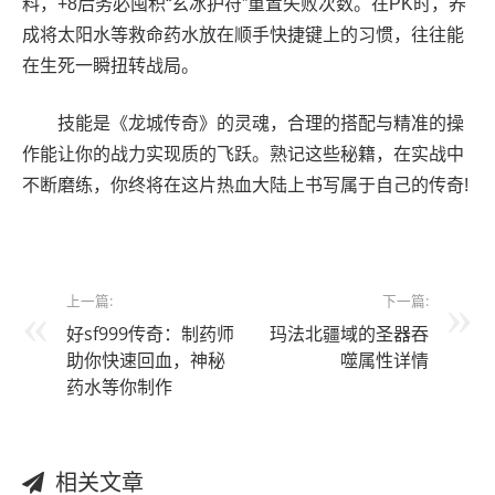
料，+8后务必囤积“玄冰护符”重置失败次数。在PK时，养
成将太阳水等救命药水放在顺手快捷键上的习惯，往往能
在生死一瞬扭转战局。
技能是《龙城传奇》的灵魂，合理的搭配与精准的操
作能让你的战力实现质的飞跃。熟记这些秘籍，在实战中
不断磨练，你终将在这片热血大陆上书写属于自己的传奇!
上一篇:
下一篇:
好sf999传奇：制药师
玛法北疆域的圣器吞
助你快速回血，神秘
噬属性详情
药水等你制作
相关文章