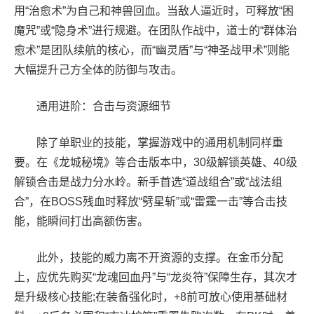
用“治愈术”为自己和神兽回血。当敌人逼近时，可释放“困
魔咒”或“隐身术”进行规避。在团队作战中，道士的“群体治
愈术”是团队续航的核心，而“幽灵盾”与“神圣战甲术”则能
大幅提升己方全体的防御与攻击。
通用进阶：合击与资源细节
除了单职业的技能，掌握游戏中的通用机制同样重
要。在《龙城秘境》等合击版本中，30级解锁英雄、40级
解锁合击是战力分水岭。新手首选“道战组合”或“战法组
合”，在BOSS残血时释放“劈星斩”或“雷霆一击”等合击技
能，能瞬间打出高额伤害。
此外，技能的威力离不开资源的支撑。在金币分配
上，应优先购买“龙魂回血丹”与“龙炎符”保障生存，其次才
是升级核心技能;在装备强化时，+8前可放心使用基础材