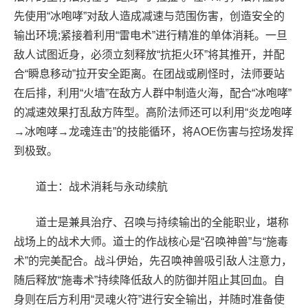
先使用“冰咆哮”对敌人造成减速与范围伤害，创造安全的
输出环境;紧接着利用“雷电术”进行精准的单体消耗。一旦
敌人试图近身，必须立刻释放“抗拒火环”将其推开，并配
合“瞬息移动”拉开安全距离。在团战或刷怪时，法师要站
在后排，利用“火墙”在敌方人群中制造火海，配合“冰咆哮”
的减速效果打乱敌方阵型。高阶法师还可以利用“炎龙咆哮
→冰咆哮→龙魂连击”的技能循环，将AOE伤害与控场发挥
到极致。
道士：战术消耗与永动续航
道士是兼具治疗、召唤与持续输出的全能职业，堪称
战场上的战术大师。道士的作战核心是“召唤神兽”与“施毒
术”的完美配合。战斗伊始，先召唤神兽吸引敌人注意力，
随后释放“施毒术”持续降低敌人的防御并阻止其回血。自
身则在后方利用“灵魂火符”进行安全输出，并随时准备使