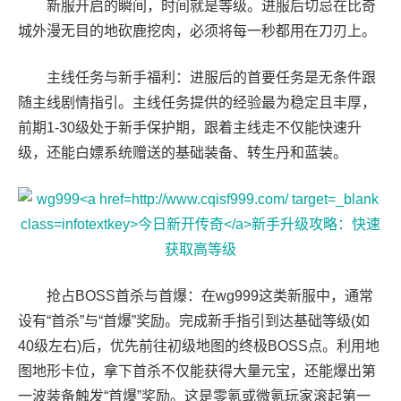
新服开启的瞬间，时间就是等级。进服后切忌在比奇
城外漫无目的地砍鹿挖肉，必须将每一秒都用在刀刃上。
主线任务与新手福利：进服后的首要任务是无条件跟
随主线剧情指引。主线任务提供的经验最为稳定且丰厚，
前期1-30级处于新手保护期，跟着主线走不仅能快速升
级，还能白嫖系统赠送的基础装备、转生丹和蓝装。
抢占BOSS首杀与首爆：在wg999这类新服中，通常
设有“首杀”与“首爆”奖励。完成新手指引到达基础等级(如
40级左右)后，优先前往初级地图的终极BOSS点。利用地
图地形卡位，拿下首杀不仅能获得大量元宝，还能爆出第
一波装备触发“首爆”奖励。这是零氪或微氪玩家滚起第一