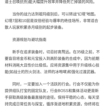
道士召唤抗伤)能大幅提升效率并降低死亡掉装的风险。
当你的战力达到祖玛级别后，可以转战“幻境”地图。
幻境7层和10层是双倍经验与爆率的绝佳场所，非常适合
散人玩家积累赤月级别的起步装备。
资源规划与避坑指南
新手在追求装备时，切忌好高骛远。在35级之前，不
要盲目将金币和元宝投入到高阶装备的合成中，因为前期
材料消耗大且性价比极低。应将资源集中用于升级核心技
能(如战士的烈火剑法、法师的冰咆哮)和强化过渡武器。
同时，一定要加入一个活跃的行会。行会不仅能为你
提供组队打宝的固定队友，行会BOSS和集体活动更是新
手获取高级装备最直接的途径。保持平稳的心态，每天坚
持完成日常任务与探宝，循序渐进地积累资源，你终将在